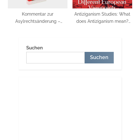
Kommentar zur
Antiziganism Studies: What
Asylrechtsänderung –
does Antiziganism mean?
Kritische Aspekte für Roma:
Proposal of a Scientific
Kritische Aspekte für Roma
Definition from Different
im Beschluss der
European Viewpoints: Texts
Suchen
Bundeskanzlerin und die
from Prof. Dr. W. … D.
Suchen
Regierungschefinnen und
Knudsen “The Evil Reality of
Regierungschefs der Länder
Antiziganism” Taschenbuch –
24. Juni 2020