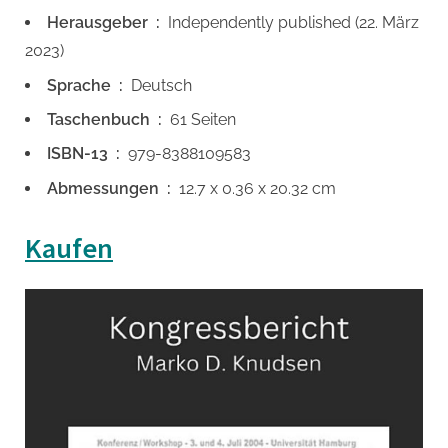
Herausgeber ‏ : ‎
Independently published (22. März
2023)
Sprache ‏ : ‎
Deutsch
Taschenbuch ‏ : ‎
61 Seiten
ISBN-13 ‏ : ‎
979-8388109583
Abmessungen ‏ : ‎
12.7 x 0.36 x 20.32 cm
Kaufen