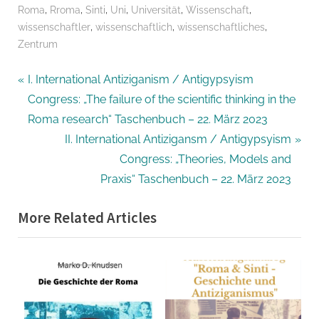
,
,
,
,
,
,
Roma
Rroma
Sinti
Uni
Universität
Wissenschaft
,
,
,
wissenschaftler
wissenschaftlich
wissenschaftliches
Zentrum
Beitrags-
P
I. International Antiziganism / Antigypsyism
r
Congress: „The failure of the scientific thinking in the
Navigation
e
Roma research“ Taschenbuch – 22. März 2023
v
N
II. International Antizigansm / Antigypsyism
i
e
Congress: „Theories, Models and
o
x
Praxis“ Taschenbuch – 22. März 2023
u
t
More Related Articles
s
P
P
o
o
s
s
t
t
:
: