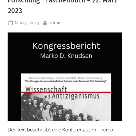
2023
Posted
By
Mai 25, 2023
admin
on
Der Text beschreibt eine Konferenz zum Thema