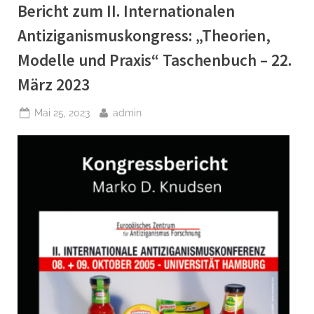
Neuengamme/Hamburg Taschenbuch
Bericht zum II. Internationalen
–
20.
Antiziganismuskongress: „Theorien,
März”
Modelle und Praxis“ Taschenbuch – 22.
März 2023
Posted
By
Mai 25, 2023
admin
on