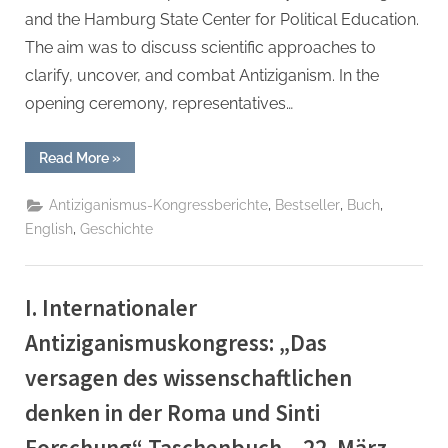
and the Hamburg State Center for Political Education.
The aim was to discuss scientific approaches to
clarify, uncover, and combat Antiziganism. In the
opening ceremony, representatives…
“II.
Read More
»
International
Antizigansm
/
,
,
,
Antiziganismus-Kongressberichte
Bestseller
Buch
Antigypsyism
Congress:
,
English
Geschichte
„Theories,
Models
and
Praxis“ Taschenbuch
–
I. Internationaler
22.
März
Antiziganismuskongress: „Das
2023”
versagen des wissenschaftlichen
denken in der Roma und Sinti
Forschung“ Taschenbuch – 22. März