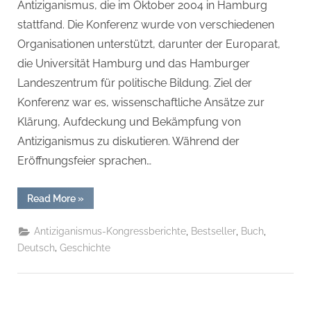
Antiziganismus, die im Oktober 2004 in Hamburg
stattfand. Die Konferenz wurde von verschiedenen
Organisationen unterstützt, darunter der Europarat,
die Universität Hamburg und das Hamburger
Landeszentrum für politische Bildung. Ziel der
Konferenz war es, wissenschaftliche Ansätze zur
Klärung, Aufdeckung und Bekämpfung von
Antiziganismus zu diskutieren. Während der
Eröffnungsfeier sprachen…
“I.
Read More
»
Internationaler
Antiziganismuskongress:
„Das
,
,
,
Antiziganismus-Kongressberichte
Bestseller
Buch
versagen
des
,
Deutsch
Geschichte
wissenschaftlichen
denken
in
der
Roma
und