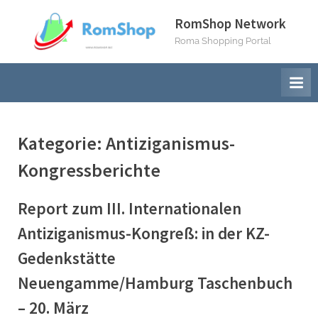
Skip
RomShop Network
to
Roma Shopping Portal
content
Kategorie:
Antiziganismus-
Kongressberichte
Report zum III. Internationalen
Antiziganismus-Kongreß: in der KZ-
Gedenkstätte
Neuengamme/Hamburg Taschenbuch
– 20. März