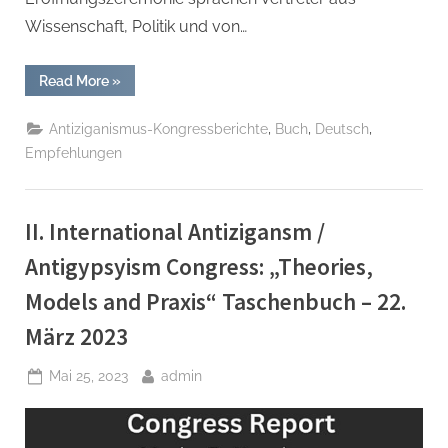
Wissenschaft, Politik und von…
“Bericht
Read More
»
zum
II.
Internationalen
,
,
,
Antiziganismus-Kongressberichte
Buch
Deutsch
Antiziganismuskongress:
„Theorien,
Empfehlungen
Modelle
und
Praxis“ Taschenbuch
–
22.
II. International Antizigansm /
März
2023”
Antigypsyism Congress: „Theories,
Models and Praxis“ Taschenbuch – 22.
März 2023
Posted
By
Mai 25, 2023
admin
on