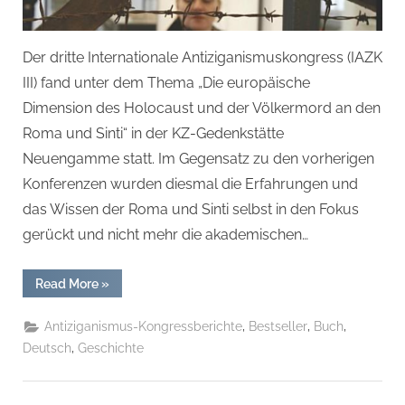
Der dritte Internationale Antiziganismuskongress (IAZK
III) fand unter dem Thema „Die europäische
Dimension des Holocaust und der Völkermord an den
Roma und Sinti“ in der KZ-Gedenkstätte
Neuengamme statt. Im Gegensatz zu den vorherigen
Konferenzen wurden diesmal die Erfahrungen und
das Wissen der Roma und Sinti selbst in den Fokus
gerückt und nicht mehr die akademischen…
“Report
Read More
»
zum
III.
Internationalen
,
,
,
Antiziganismus-Kongressberichte
Bestseller
Buch
Antiziganismus-
Kongreß:
,
Deutsch
Geschichte
in
der
KZ-
Gedenkstätte