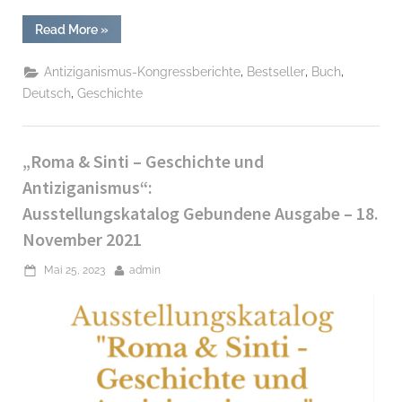
“I.
Read More
»
Internationaler
Antiziganismuskongress:
„Das
,
,
,
Antiziganismus-Kongressberichte
Bestseller
Buch
versagen
des
,
Deutsch
Geschichte
wissenschaftlichen
denken
in
der
Roma
„Roma & Sinti – Geschichte und
und
Sinti
Antiziganismus“:
Forschung“ Taschenbuch
–
Ausstellungskatalog Gebundene Ausgabe – 18.
22.
März
November 2021
2023”
Posted
By
Mai 25, 2023
admin
on