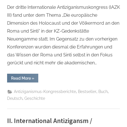
Der dritte Internationale Antiziganismuskongress (IAZK
III) fand unter dem Thema „Die europäische
Dimension des Holocaust und der Völkermord an den
Roma und Sinti“ in der KZ-Gedenkstätte
Neuengamme statt. Im Gegensatz zu den vorherigen
Konferenzen wurden diesmal die Erfahrungen und
das Wissen der Roma und Sinti selbst in den Fokus
gerückt und nicht mehr die akademischen…
“Report
Read More
»
zum
III.
Internationalen
,
,
,
Antiziganismus-Kongressberichte
Bestseller
Buch
Antiziganismus-
Kongreß:
,
Deutsch
Geschichte
in
der
KZ-
Gedenkstätte
Neuengamme/Hamburg Taschenbuch
II. International Antizigansm /
–
20.