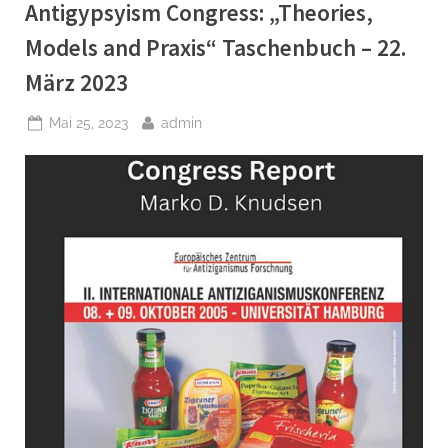
Antigypsyism Congress: „Theories,
März”
Models and Praxis“ Taschenbuch – 22.
März 2023
Posted
By
Mai 25, 2023
admin
on