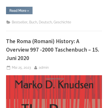
“Die
Read More
»
Geschichte
der
Roma:
,
,
,
Bestseller
Buch
Deutsch
Geschichte
Komplette
Geschichte
von
997
–
The Roma (Romani) History: A
2000 Taschenbuch
–
22.
Overview 997 -2000 Taschenbuch – 15.
November
2021”
Juni 2020
Posted
By
Mai 25, 2023
admin
on