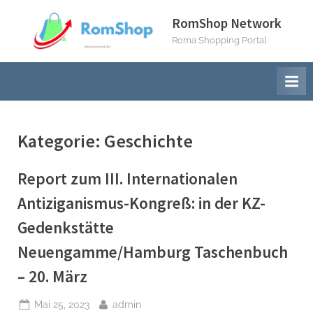
Skip
RomShop Network
to
Roma Shopping Portal
content
Kategorie:
Geschichte
Report zum III. Internationalen
Antiziganismus-Kongreß: in der KZ-
Gedenkstätte
Neuengamme/Hamburg Taschenbuch
– 20. März
Posted
By
Mai 25, 2023
admin