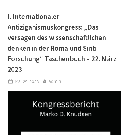
Models
and
Praxis“ Taschenbuch
–
I. Internationaler
22.
März
Antiziganismuskongress: „Das
2023”
versagen des wissenschaftlichen
denken in der Roma und Sinti
Forschung“ Taschenbuch – 22. März
2023
Posted
By
Mai 25, 2023
admin
on