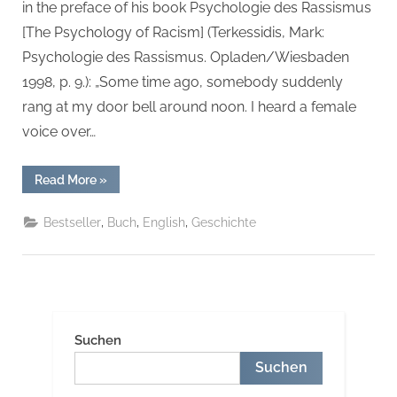
in the preface of his book Psychologie des Rassismus
[The Psychology of Racism] (Terkessidis, Mark:
Psychologie des Rassismus. Opladen/Wiesbaden
1998, p. 9.): „Some time ago, somebody suddenly
rang at my door bell around noon. I heard a female
voice over…
“The
Read More
»
Roma
(Romani)
History:
,
,
,
Bestseller
Buch
English
Geschichte
A
Overview
997
-2000 Taschenbuch
–
15.
Juni
2020”
Suchen
Suchen