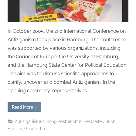
In October 2005, the 2nd International Conference on
Antiziganism took place in Hamburg. The conference
was supported by various organizations, including
the Council of Europe, the University of Hamburg,
and the Hamburg State Center for Political Education.
The aim was to discuss scientific approaches to
clarify, uncover, and combat Antiziganism. In the
opening ceremony, representatives…
“II.
Read More
»
International
Antizigansm
/
,
,
,
Antiziganismus-Kongressberichte
Bestseller
Buch
Antigypsyism
Congress:
,
English
Geschichte
„Theories,