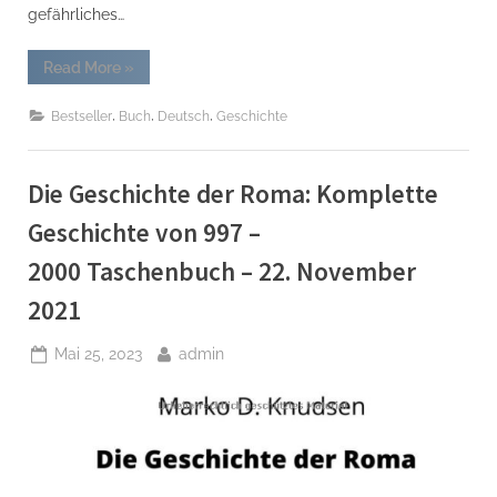
gefährliches…
“„Roma
Read More
»
&
Sinti
–
,
,
,
Bestseller
Buch
Deutsch
Geschichte
Geschichte
und
Antiziganismus“:
Ausstellungskatalog Gebundene
Die Geschichte der Roma: Komplette
Ausgabe
–
18.
Geschichte von 997 –
November
2021”
2000 Taschenbuch – 22. November
2021
Posted
By
Mai 25, 2023
admin
on