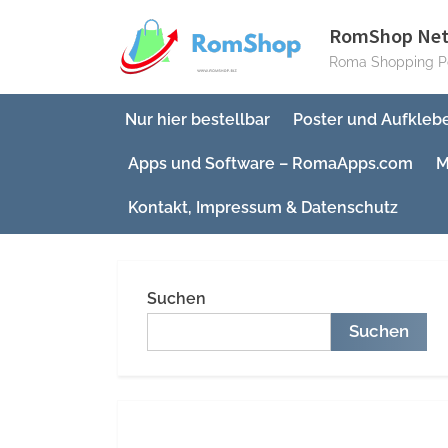
Skip
RomShop Ne
to
Roma Shopping Po
content
Nur hier bestellbar
Poster und Aufkleb
Apps und Software – RomaApps.com
M
Kontakt, Impressum & Datenschutz
Suchen
Suchen