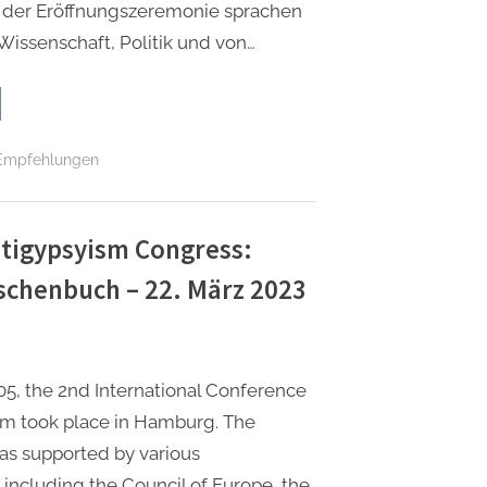
In der Eröffnungszeremonie sprachen
 Wissenschaft, Politik und von…
icht
m
ernationalen
Empfehlungen
iziganismuskongress:
orien,
elle
d
xis“ Taschenbuch
Antigypsyism Congress:
z
aschenbuch – 22. März 2023
3”
05, the 2nd International Conference
sm took place in Hamburg. The
as supported by various
 including the Council of Europe, the