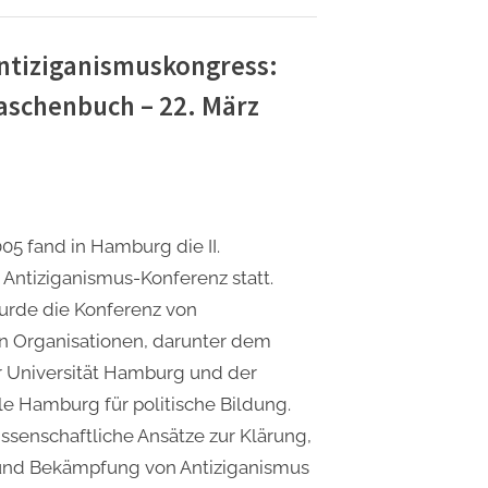
enkstätte
Antiziganismuskongress:
uengamme/Hamburg Taschenbuch
Taschenbuch – 22. März
z”
05 fand in Hamburg die II.
e Antiziganismus-Konferenz statt.
urde die Konferenz von
n Organisationen, darunter dem
r Universität Hamburg und der
e Hamburg für politische Bildung.
issenschaftliche Ansätze zur Klärung,
nd Bekämpfung von Antiziganismus