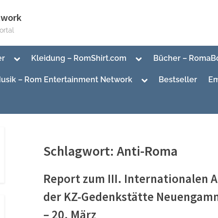
twork
rtal
Toggle
Toggle
er
Kleidung – RomShirt.com
Bücher – RomaB
sub-
sub-
menu
menu
Toggle
usik – Rom Entertainment Network
Bestseller
Em
sub-
menu
Toggle
sub-
Toggle
menu
sub-
menu
Schlagwort:
Anti-Roma
Report zum III. Internationalen 
der KZ-Gedenkstätte Neuengam
– 20. März