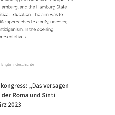
f Hamburg, and the Hamburg State
itical Education. The aim was to
ific approaches to clarify, uncover,
tiziganism. In the opening
resentatives…
rnational
izigansm
,
,
English
Geschichte
igypsyism
gress:
ories,
els
xis“ Taschenbuch
skongress: „Das versagen
n der Roma und Sinti
z
3”
ärz 2023