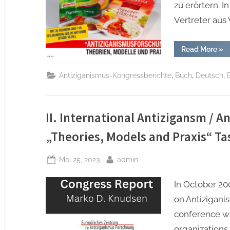
zu erörtern. 
Vertreter aus
“Ber
Read More
»
zu
II.
Int
,
,
,
Antiziganismus-Kongressberichte
Buch
Deutsch
Ant
„The
Mod
un
Pra
–
II. International Antizigansm / 
22.
Mär
„Theories, Models and Praxis“ T
202
Posted
By
Mai 25, 2023
admin
on
In October 20
on Antizigani
conference w
organizations,