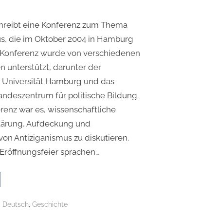
chreibt eine Konferenz zum Thema
s, die im Oktober 2004 in Hamburg
e Konferenz wurde von verschiedenen
n unterstützt, darunter der
e Universität Hamburg und das
ndeszentrum für politische Bildung.
erenz war es, wissenschaftliche
Klärung, Aufdeckung und
n Antiziganismus zu diskutieren.
Eröffnungsfeier sprachen…
rnationaler
iziganismuskongress:
s
,
,
Deutsch
Geschichte
sagen