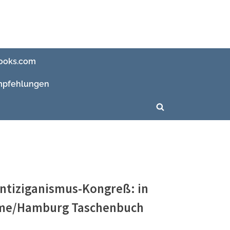
ooks.com
pfehlungen
Toggle
search
form
Antiziganismus-Kongreß: in
me/Hamburg Taschenbuch