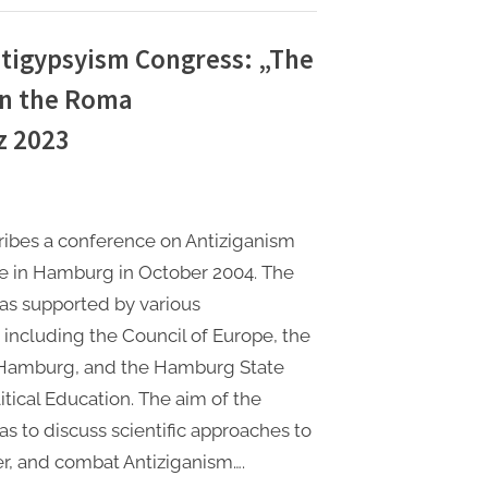
senschaftlichen
ken
Antigypsyism Congress: „The
ma
d
 in the Roma
i
schung“ Taschenbuch
z 2023
z
3”
ribes a conference on Antiziganism
ce in Hamburg in October 2004. The
as supported by various
 including the Council of Europe, the
f Hamburg, and the Hamburg State
itical Education. The aim of the
s to discuss scientific approaches to
ver, and combat Antiziganism….