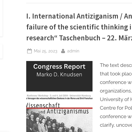
wis
den
in
der
I. International Antiziganism / 
Ro
un
failure of the scientific thinking
Sint
For
–
research“ Taschenbuch – 22. Mär
22.
Mär
202
Posted
By
Mai 25, 2023
admin
on
The text desc
that took pla
conference w
organizations,
University o
Centre for Pol
conference wa
clarify, unco