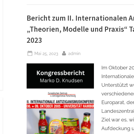
in
der
KZ-
Ged
Bericht zum II. Internationalen 
Ne
–
„Theorien, Modelle und Praxis“ 
20.
Mär
2023
Posted
By
Mai 25, 2023
admin
on
Im Oktober 20
International
Unterstützt w
verschiedene
Europarat, de
Landeszentral
Ziel war es, w
Aufdeckung u