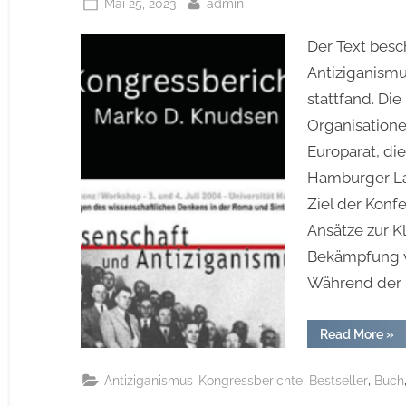
Posted
By
Mai 25, 2023
admin
on
Der Text bes
Antiziganismu
stattfand. Di
Organisatione
Europarat, di
Hamburger La
Ziel der Konf
Ansätze zur 
Bekämpfung vo
Während der 
“I.
Read More
»
Inte
Ant
„Da
,
,
Antiziganismus-Kongressberichte
Bestseller
Buch
ver
des