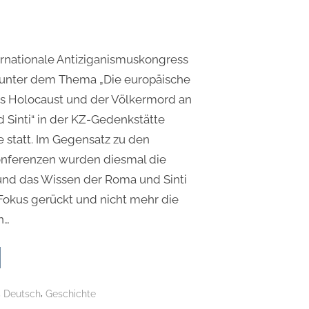
ternationale Antiziganismuskongress
nd unter dem Thema „Die europäische
s Holocaust und der Völkermord an
Sinti“ in der KZ-Gedenkstätte
tatt. Im Gegensatz zu den
onferenzen wurden diesmal die
und das Wissen der Roma und Sinti
 Fokus gerückt und nicht mehr die
n…
port
m
ernationalen
,
,
Deutsch
Geschichte
iziganismus-
greß: