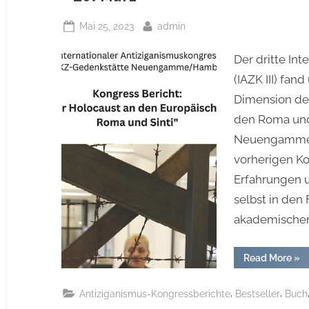
Posted
By
Mai 25, 2023
admin
on
Der dritte In
(IAZK III) fa
Dimension de
den Roma und 
Neuengamme s
vorherigen K
Erfahrungen 
selbst in den
akademische
“Re
Read More
»
zu
III.
Int
,
,
Antiziganismus-Kongressberichte
Bestseller
Buch
Ant
Kon