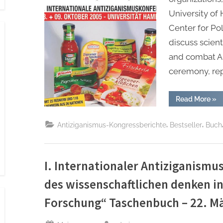
University o
Center for Pol
discuss scient
and combat An
ceremony, rep
“II.
Read More
»
Inte
Ant
/
,
,
Antiziganismus-Kongressberichte
Bestseller
Buch
Ant
Con
„The
Mod
and
Pra
I. Internationaler Antiziganismu
–
22.
des wissenschaftlichen denken i
Mär
202
Forschung“ Taschenbuch – 22. M