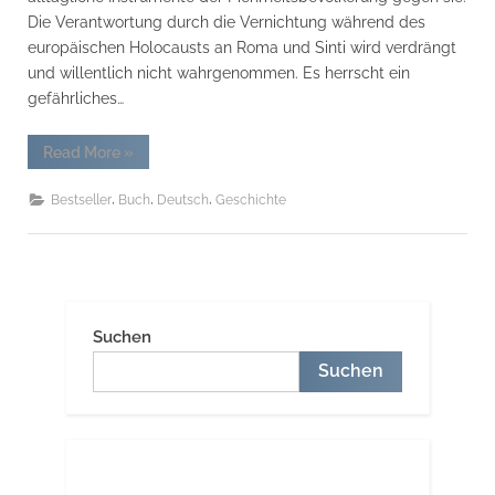
Die Verantwortung durch die Vernichtung während des
europäischen Holocausts an Roma und Sinti wird verdrängt
und willentlich nicht wahrgenommen. Es herrscht ein
gefährliches…
“„Roma
Read More
»
&
Sinti
–
,
,
,
Bestseller
Buch
Deutsch
Geschichte
Geschichte
und
Antiziganismus“:
Ausstellungskatalog Gebundene
Ausgabe
–
18.
November
Suchen
2021”
Suchen