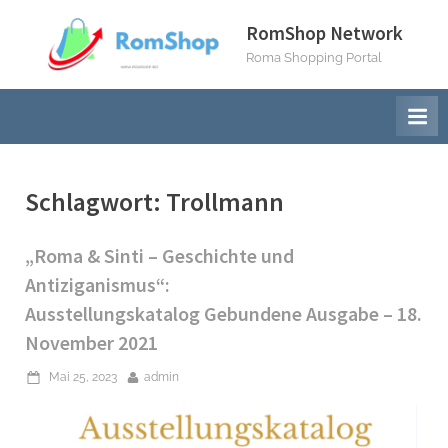
Skip
RomShop Network
to
Roma Shopping Portal
content
Schlagwort:
Trollmann
„Roma & Sinti – Geschichte und
Antiziganismus“:
Ausstellungskatalog Gebundene Ausgabe – 18.
November 2021
Posted
By
Mai 25, 2023
admin
on