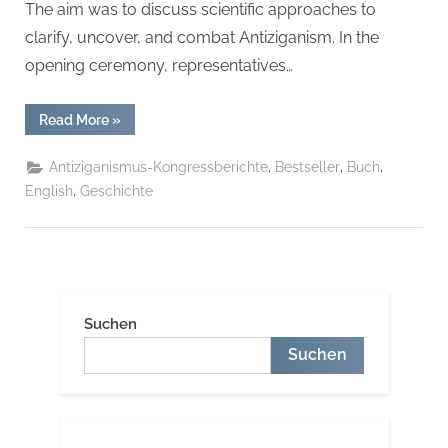
The aim was to discuss scientific approaches to
clarify, uncover, and combat Antiziganism. In the
opening ceremony, representatives…
“II.
Read More
»
International
Antizigansm
/
,
,
,
Antiziganismus-Kongressberichte
Bestseller
Buch
Antigypsyism
Congress:
,
English
Geschichte
„Theories,
Models
and
Praxis“ Taschenbuch
–
22.
März
2023”
Suchen
Suchen