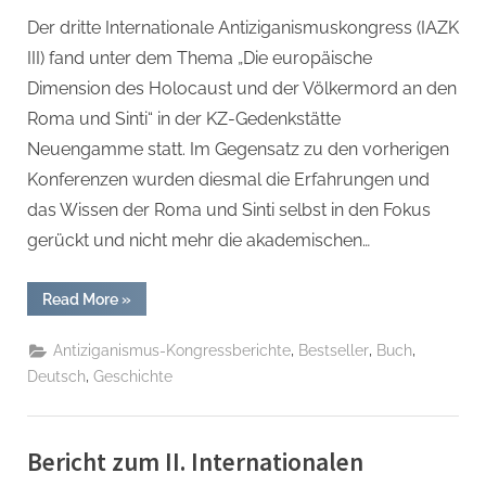
Der dritte Internationale Antiziganismuskongress (IAZK
III) fand unter dem Thema „Die europäische
Dimension des Holocaust und der Völkermord an den
Roma und Sinti“ in der KZ-Gedenkstätte
Neuengamme statt. Im Gegensatz zu den vorherigen
Konferenzen wurden diesmal die Erfahrungen und
das Wissen der Roma und Sinti selbst in den Fokus
gerückt und nicht mehr die akademischen…
“Report
Read More
»
zum
III.
Internationalen
,
,
,
Antiziganismus-Kongressberichte
Bestseller
Buch
Antiziganismus-
Kongreß:
,
Deutsch
Geschichte
in
der
KZ-
Gedenkstätte
Neuengamme/Hamburg Taschenbuch
Bericht zum II. Internationalen
–
20.