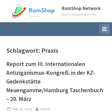
Skip
RomShop Network
to
Roma Shopping Portal
content
Schlagwort:
Praxis
Report zum III. Internationalen
Antiziganismus-Kongreß: in der KZ-
Gedenkstätte
Neuengamme/Hamburg Taschenbuch
– 20. März
Posted
By
Mai 25, 2023
admin