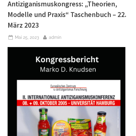
Antiziganismuskongress: „Theorien,
März”
Modelle und Praxis“ Taschenbuch – 22.
März 2023
Posted
By
Mai 25, 2023
admin
on