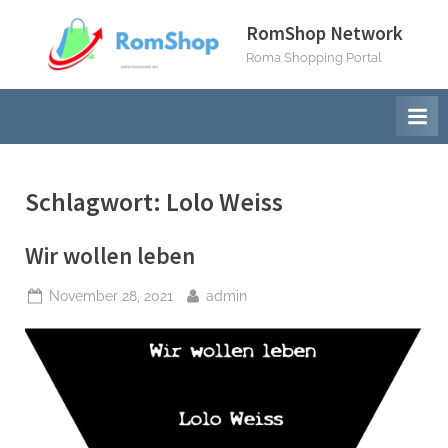
Skip
RomShop Network
to
Roma Shopping Portal
content
Schlagwort:
Lolo Weiss
Wir wollen leben
Posted
By
November 28, 2021
admin
on