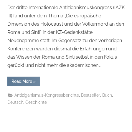
Der dritte Internationale Antiziganismuskongress (IAZK
III) fand unter dem Thema „Die europäische
Dimension des Holocaust und der Völkermord an den
Roma und Sinti“ in der KZ-Gedenkstätte
Neuengamme statt. Im Gegensatz zu den vorherigen
Konferenzen wurden diesmal die Erfahrungen und
das Wissen der Roma und Sinti selbst in den Fokus
gerückt und nicht mehr die akademischen…
“Report
Read More
»
zum
III.
Internationalen
,
,
,
Antiziganismus-Kongressberichte
Bestseller
Buch
Antiziganismus-
Kongreß:
,
Deutsch
Geschichte
in
der
KZ-
Gedenkstätte
Neuengamme/Hamburg Taschenbuch
–
20.