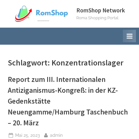
Skip
RomShop Network
to
Roma Shopping Portal
content
Schlagwort:
Konzentrationslager
Report zum III. Internationalen
Antiziganismus-Kongreß: in der KZ-
Gedenkstätte
Neuengamme/Hamburg Taschenbuch
– 20. März
Posted
By
Mai 25, 2023
admin