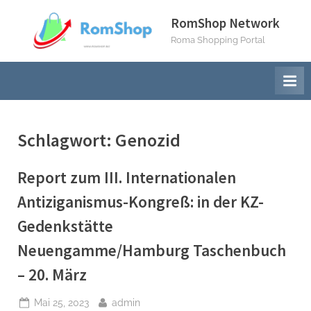
Skip
RomShop Network
to
Roma Shopping Portal
content
Schlagwort:
Genozid
Report zum III. Internationalen
Antiziganismus-Kongreß: in der KZ-
Gedenkstätte
Neuengamme/Hamburg Taschenbuch
– 20. März
Posted
By
Mai 25, 2023
admin