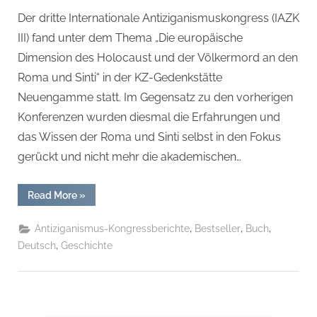
Der dritte Internationale Antiziganismuskongress (IAZK
III) fand unter dem Thema „Die europäische
Dimension des Holocaust und der Völkermord an den
Roma und Sinti“ in der KZ-Gedenkstätte
Neuengamme statt. Im Gegensatz zu den vorherigen
Konferenzen wurden diesmal die Erfahrungen und
das Wissen der Roma und Sinti selbst in den Fokus
gerückt und nicht mehr die akademischen…
“Report
Read More
»
zum
III.
Internationalen
,
,
,
Antiziganismus-Kongressberichte
Bestseller
Buch
Antiziganismus-
Kongreß:
,
Deutsch
Geschichte
in
der
KZ-
Gedenkstätte
Neuengamme/Hamburg Taschenbuch
–
20.