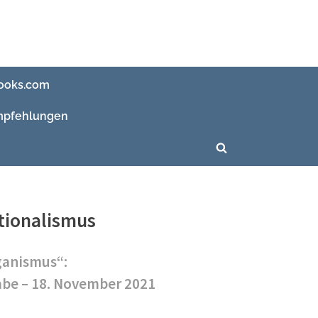
ooks.com
pfehlungen
Toggle
search
form
tionalismus
ganismus“:
be – 18. November 2021