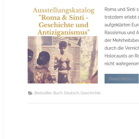
on
Roma und Sinti s
trotzdem erlebt
aufgeklärten Eur
Rassismus und An
der Mehrheitsbev
durch die Verni
Holocausts an Ro
nicht wahrgenomm
“„R
Read More
»
&
Sinti
–
,
,
,
Bestseller
Buch
Deutsch
Geschichte
Ges
und
Anti
Aus
Aus
–
18.
Nov
202