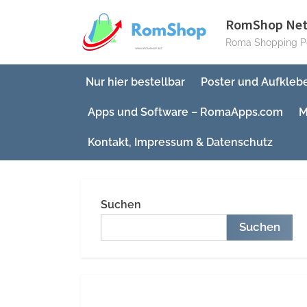
Skip
RomShop Ne
to
Roma Shopping Po
content
Nur hier bestellbar
Poster und Aufkleb
Apps und Software – RomaApps.com
M
Kontakt, Impressum & Datenschutz
Suchen
Suchen