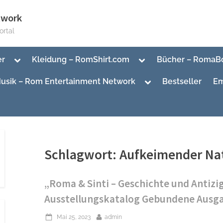
twork
rtal
Toggle
Toggle
er
Kleidung – RomShirt.com
Bücher – RomaB
sub-
sub-
menu
menu
Toggle
usik – Rom Entertainment Network
Bestseller
Em
sub-
menu
Toggle
sub-
Toggle
menu
sub-
menu
Schlagwort:
Aufkeimender Na
„Roma & Sinti – Geschichte und Antizi
Ausstellungskatalog Gebundene Ausga
Posted
By
Mai 25, 2023
admin