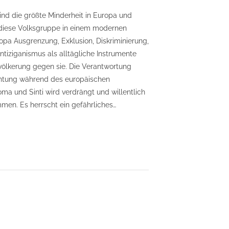
ind die größte Minderheit in Europa und
 diese Volksgruppe in einem modernen
opa Ausgrenzung, Exklusion, Diskriminierung,
tiziganismus als alltägliche Instrumente
ölkerung gegen sie. Die Verantwortung
chtung während des europäischen
ma und Sinti wird verdrängt und willentlich
en. Es herrscht ein gefährliches…
oma
chichte
ziganismus“:
stellungskatalog Gebundene
gabe
ember
1”